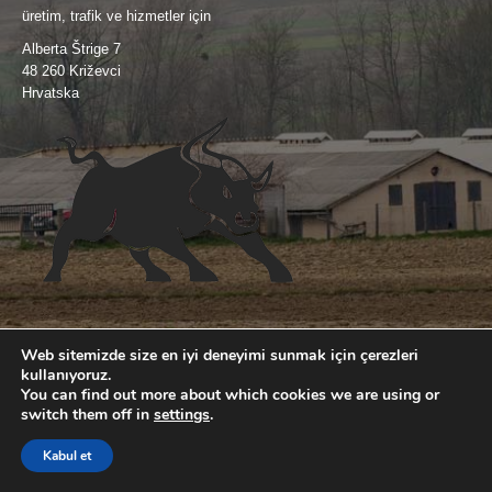
üretim, trafik ve hizmetler için
Alberta Štrige 7
48 260 Križevci
Hrvatska
Web sitemizde size en iyi deneyimi sunmak için çerezleri
kullanıyoruz.
You can find out more about which cookies we are using or
2018. © Agro Vet d.o.o.
switch them off in
settings
.
Politika privatnosti
Kabul et