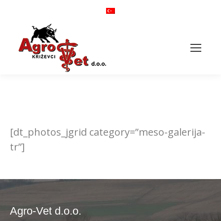
[dt_photos_jgrid category=”meso-galerija-
tr”]
Agro-Vet d.o.o.